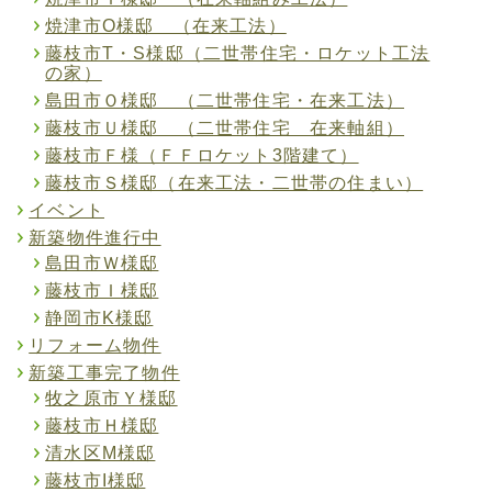
焼津市O様邸 （在来工法）
藤枝市T・S様邸（二世帯住宅・ロケット工法
の家）
島田市Ｏ様邸 （二世帯住宅・在来工法）
藤枝市Ｕ様邸 （二世帯住宅 在来軸組）
藤枝市Ｆ様（ＦＦロケット3階建て）
藤枝市Ｓ様邸（在来工法・二世帯の住まい）
イベント
新築物件進行中
島田市Ｗ様邸
藤枝市Ｉ様邸
静岡市K様邸
リフォーム物件
新築工事完了物件
牧之原市Ｙ様邸
藤枝市Ｈ様邸
清水区M様邸
藤枝市I様邸