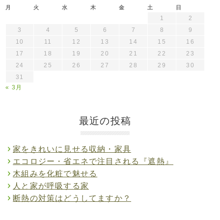
月
火
水
木
金
土
日
1
2
3
4
5
6
7
8
9
10
11
12
13
14
15
16
17
18
19
20
21
22
23
24
25
26
27
28
29
30
31
« 3月
最近の投稿
家をきれいに見せる収納・家具
エコロジー・省エネで注目される『遮熱』
木組みを化粧で魅せる
人と家が呼吸する家
断熱の対策はどうしてますか？