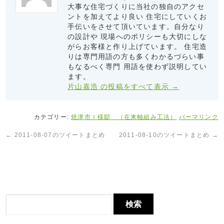
大事な住宅づくりに当社の独自のアクセ
ントを加えてより良い 住宅にしていくお
手伝いをさせて頂いています。自分なり
の設計や 現場へのポリシーも大切にしな
がらお客様と作り上げています。 住宅造
りは専門用語の方も多くわかるづらい事
もなるべく専門 用語を使わず説明してい
ます。
片山嘉浩 の投稿をすべて表示
→
カテゴリー:
焼津市Ｉ様邸 （在来軸組み工法）
パーマリンク
←
2011-08-07のツイートまとめ
2011-08-10のツイートまとめ
→