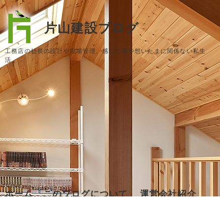
片山建設ブログ
工務店の社長の設計や現場管理、感じた事や想いたまに関係ない私生
活。
ホーム
このブログについて
運営会社紹介
お問い合わせ