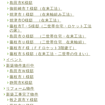
島田市K様邸
御前崎市Ｔ様邸（在来工法）
焼津市Ｉ様邸 （在来軸組み工法）
焼津市O様邸 （在来工法）
藤枝市T・S様邸（二世帯住宅・ロケット工法
の家）
島田市Ｏ様邸 （二世帯住宅・在来工法）
藤枝市Ｕ様邸 （二世帯住宅 在来軸組）
藤枝市Ｆ様（ＦＦロケット3階建て）
藤枝市Ｓ様邸（在来工法・二世帯の住まい）
イベント
新築物件進行中
島田市Ｗ様邸
藤枝市Ｉ様邸
静岡市K様邸
リフォーム物件
新築工事完了物件
牧之原市Ｙ様邸