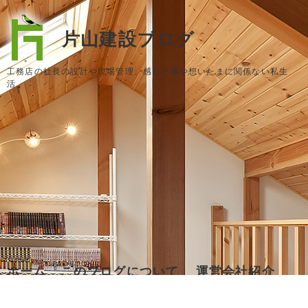
片山建設ブログ
工務店の社長の設計や現場管理、感じた事や想いたまに関係ない私生
活。
ホーム
このブログについて
運営会社紹介
お問い合わせ