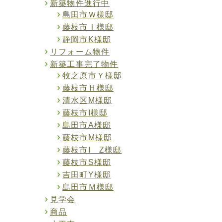
新築物件進行中
島田市Ｗ様邸
藤枝市Ｉ様邸
静岡市K様邸
リフォーム物件
新築工事完了物件
牧之原市Ｙ様邸
藤枝市Ｈ様邸
清水区M様邸
藤枝市I様邸
島田市A様邸
藤枝市M様邸
藤枝市I Z様邸
藤枝市S様邸
吉田町Y様邸
島田市Ｍ様邸
見学会
商品