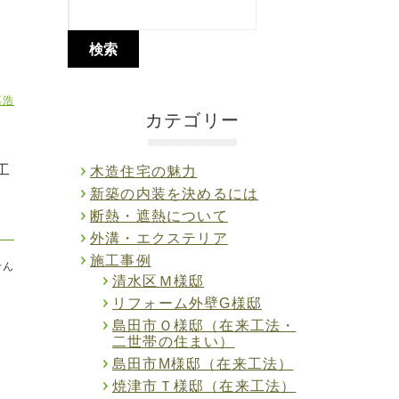
嘉浩
カテゴリー
、
工
木造住宅の魅力
新築の内装を決めるには
断熱・遮熱について
外溝・エクステリア
施工事例
せん
清水区Ｍ様邸
リフォーム外壁G様邸
島田市Ｏ様邸（在来工法・
二世帯の住まい）
島田市M様邸（在来工法）
焼津市Ｔ様邸（在来工法）