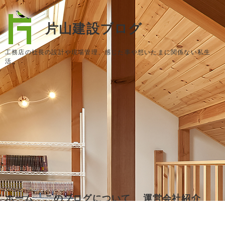
片山建設ブログ
工務店の社長の設計や現場管理、感じた事や想いたまに関係ない私生
活。
ホーム
このブログについて
運営会社紹介
お問い合わせ