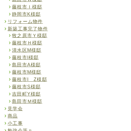
藤枝市Ｉ様邸
静岡市K様邸
リフォーム物件
新築工事完了物件
牧之原市Ｙ様邸
藤枝市Ｈ様邸
清水区M様邸
藤枝市I様邸
島田市A様邸
藤枝市M様邸
藤枝市I Z様邸
藤枝市S様邸
吉田町Y様邸
島田市Ｍ様邸
見学会
商品
小工事
勉強会等々