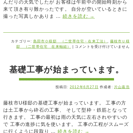
んだりの天気でしたが お客様は午前中の開始時刻から
来て頂き有り難かったです。 自分が空いているときに
撮った写真しかありま …
続きを読む
→
カテゴリー:
島田市Ｏ様邸 （二世帯住宅・在来工法）
,
藤枝市Ｕ様
邸 （二世帯住宅 在来軸組）
|
コメントを受け付けていません
基礎工事が始まっています。
投稿日:
2012年6月27日
作成者:
片山嘉浩
藤枝市U様邸の基礎工事が始まっています。 工事の方
は土工事から砕石の工事、 そして型枠・鉄筋となって
行きます。 工事の最初は雨の天気に左右されやすいの
で 工事の進捗に気を使います。 工事の工程がスムーズ
に行くように段取り …
続きを読む
→