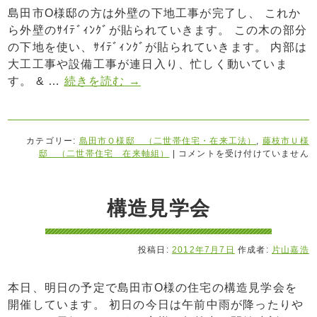
島田市O様邸の方は外壁の下地工事が完了し、 これか
ら外壁のｻｲﾃﾞｨﾝｸﾞが貼られていきます。 この木の部分
の下地を使い、ｻｲﾃﾞｨﾝｸﾞが貼られていきます。 内部は
大工工事や設備工事が連日入り、忙しく動いていま
す。 & …
続きを読む
→
カテゴリー:
島田市Ｏ様邸 （二世帯住宅・在来工法）
,
藤枝市Ｕ様
邸 （二世帯住宅 在来軸組）
|
コメントを受け付けていません
構造見学会
投稿日:
2012年7月7日
作成者:
片山嘉浩
本日、明日の予定で島田市O様の住宅の構造見学会を
開催しています。 初日の今日は午前中雨が降ったりや