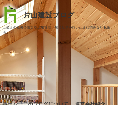
片山建設ブログ
工務店の社長の設計や現場管理、感じた事や想いたまに関係ない私生
活。
ホーム
このブログについて
運営会社紹介
お問い合わせ