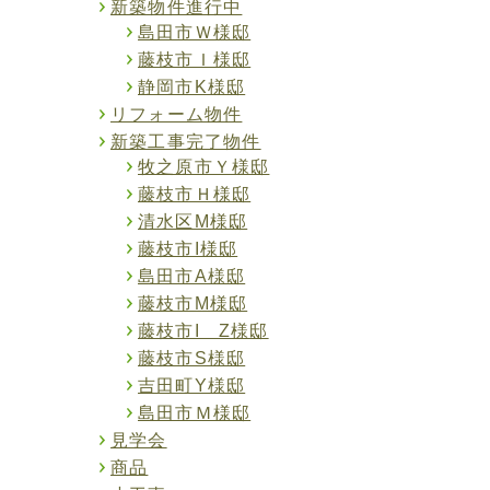
新築物件進行中
島田市Ｗ様邸
藤枝市Ｉ様邸
静岡市K様邸
リフォーム物件
新築工事完了物件
牧之原市Ｙ様邸
藤枝市Ｈ様邸
清水区M様邸
藤枝市I様邸
島田市A様邸
藤枝市M様邸
藤枝市I Z様邸
藤枝市S様邸
吉田町Y様邸
島田市Ｍ様邸
見学会
商品