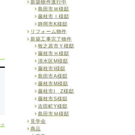
新築物件進行中
島田市Ｗ様邸
藤枝市Ｉ様邸
静岡市K様邸
リフォーム物件
新築工事完了物件
牧之原市Ｙ様邸
藤枝市Ｈ様邸
清水区M様邸
藤枝市I様邸
島田市A様邸
藤枝市M様邸
藤枝市I Z様邸
藤枝市S様邸
吉田町Y様邸
島田市Ｍ様邸
見学会
ンク
商品