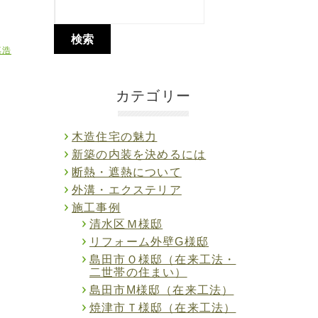
嘉浩
カテゴリー
木造住宅の魅力
新築の内装を決めるには
断熱・遮熱について
外溝・エクステリア
施工事例
清水区Ｍ様邸
リフォーム外壁G様邸
島田市Ｏ様邸（在来工法・
二世帯の住まい）
島田市M様邸（在来工法）
焼津市Ｔ様邸（在来工法）